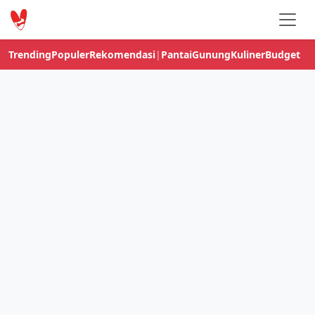
Trending
Populer
Rekomendasi
|
Pantai
Gunung
Kuliner
Budget