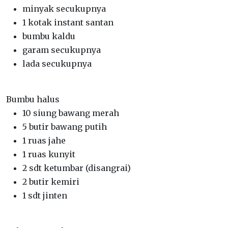
minyak secukupnya
1 kotak instant santan
bumbu kaldu
garam secukupnya
lada secukupnya
Bumbu halus
10 siung bawang merah
5 butir bawang putih
1 ruas jahe
1 ruas kunyit
2 sdt ketumbar (disangrai)
2 butir kemiri
1 sdt jinten