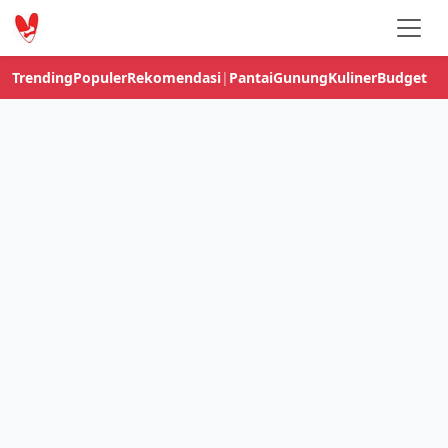
Trending
Populer
Rekomendasi
|
Pantai
Gunung
Kuliner
Budget